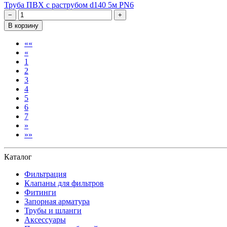
Труба ПВХ с раструбом d140 5м PN6
−
+
В корзину
В
««
Назад
начало
«
1
2
3
4
5
6
7
Вперед
»
В
»»
конец
Каталог
Фильтрация
Клапаны для фильтров
Фитинги
Запорная арматура
Трубы и шланги
Аксессуары