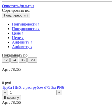
Очистить фильтры
Сортировать по:
Популярности ↓
Популярности ↑
Популярности ↓
Цене ↑
Цене ↓
Алфавиту ↑
Алфавиту ↓
Показывать по:
12
24
36
Все
Арт: 78265
0 руб.
Труба ПВХ с раструбом d75 3м PN6
−
+
В корзину
Арт: 78266