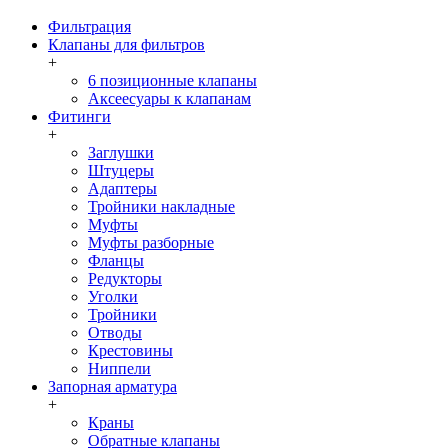
Фильтрация
Клапаны для фильтров
+
6 позиционные клапаны
Аксеесуары к клапанам
Фитинги
+
Заглушки
Штуцеры
Адаптеры
Тройники накладные
Муфты
Муфты разборные
Фланцы
Редукторы
Уголки
Тройники
Отводы
Крестовины
Ниппели
Запорная арматура
+
Краны
Обратные клапаны