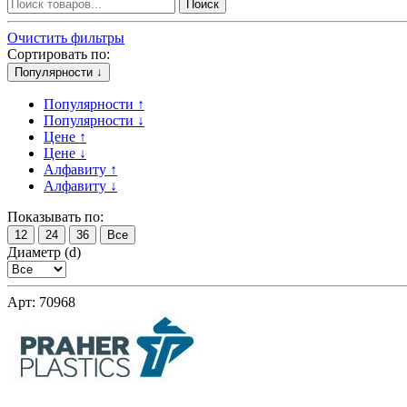
Поиск
Очистить фильтры
Сортировать по:
Популярности ↓
Популярности ↑
Популярности ↓
Цене ↑
Цене ↓
Алфавиту ↑
Алфавиту ↓
Показывать по:
12
24
36
Все
Диаметр (d)
Арт: 70968