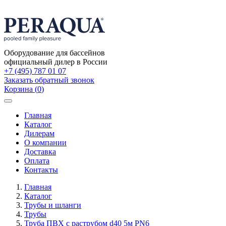
Оборудование для бассейнов
официальный дилер в России
+7 (495) 787 01 07
Заказать обратный звонок
Корзина
(
0
)
Toggle
navigation
Главная
Каталог
Дилерам
О компании
Доставка
Оплата
Контакты
Главная
Каталог
Трубы и шланги
Трубы
Труба ПВХ с раструбом d40 5м PN6