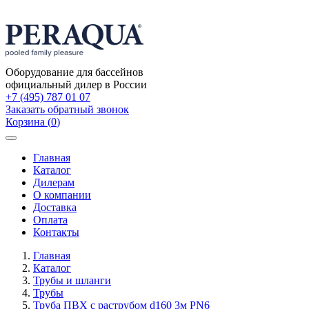
Оборудование для бассейнов
официальный дилер в России
+7 (495) 787 01 07
Заказать обратный звонок
Корзина
(
0
)
Toggle
navigation
Главная
Каталог
Дилерам
О компании
Доставка
Оплата
Контакты
Главная
Каталог
Трубы и шланги
Трубы
Труба ПВХ с раструбом d160 3м PN6