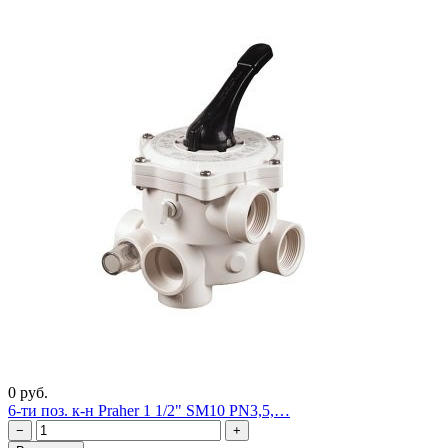
0 руб.
6-ти поз. к-н Praher 1 1/2" SM10 PN3,5,…
−
+