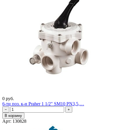
0 руб.
6-ти поз. к-н Praher 1 1/2" SM10 PN3,5,…
−
+
В корзину
Арт: 130828