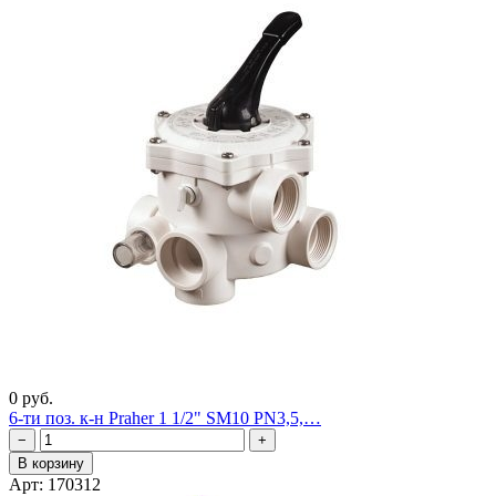
0 руб.
6-ти поз. к-н Praher 1 1/2" SM10 PN3,5,…
−
+
В корзину
Арт: 170312