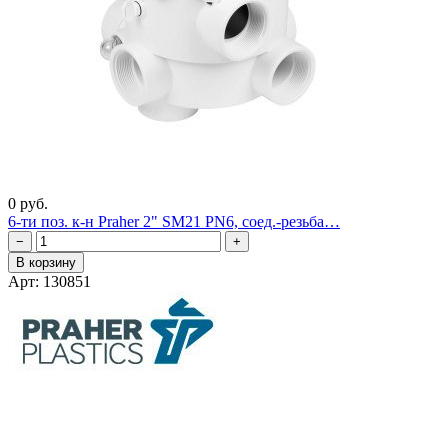
0 руб.
6-ти поз. к-н Praher 2" SM21 PN6, соед.-резьба…
−
+
В корзину
Арт: 130851