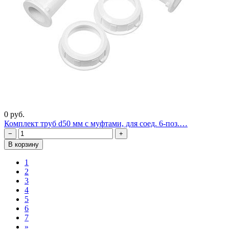
0 руб.
Комплект труб d50 мм с муфтами, для соед. 6-поз.…
−
+
В корзину
1
2
3
4
5
6
7
Вперед
»