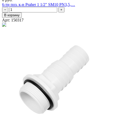
6-ти поз. к-н Praher 1 1/2" SM10 PN3,5,…
−
+
В корзину
Арт: 150317