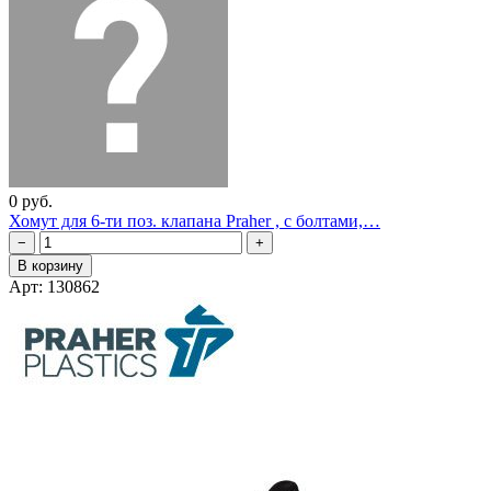
0 руб.
Хомут для 6-ти поз. клапана Praher , с болтами,…
−
+
В корзину
Арт: 130862