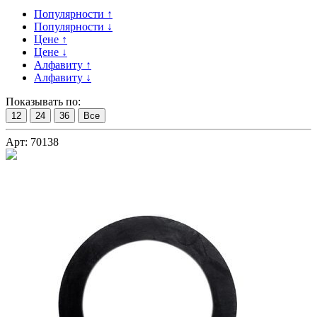
Популярности ↑
Популярности ↓
Цене ↑
Цене ↓
Алфавиту ↑
Алфавиту ↓
Показывать по:
12
24
36
Все
Арт: 70138