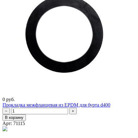
0 руб.
Прокладка межфланцевая из EPDM для бурта d400
−
+
В корзину
Арт: 71115