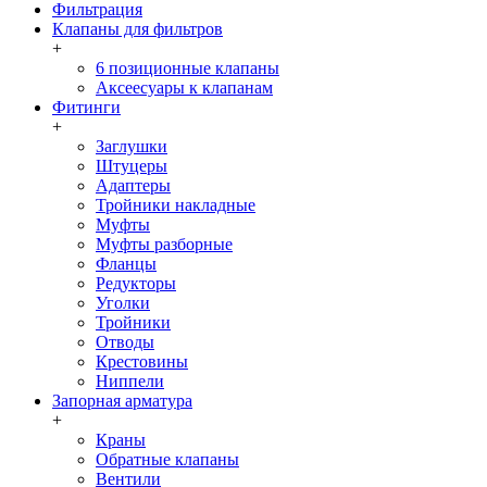
Фильтрация
Клапаны для фильтров
+
6 позиционные клапаны
Аксеесуары к клапанам
Фитинги
+
Заглушки
Штуцеры
Адаптеры
Тройники накладные
Муфты
Муфты разборные
Фланцы
Редукторы
Уголки
Тройники
Отводы
Крестовины
Ниппели
Запорная арматура
+
Краны
Обратные клапаны
Вентили