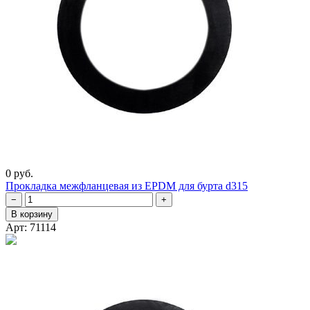
0 руб.
Прокладка межфланцевая из EPDM для бурта d315
−
+
В корзину
Арт: 71114