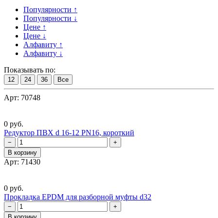
Популярности ↑
Популярности ↓
Цене ↑
Цене ↓
Алфавиту ↑
Алфавиту ↓
Показывать по:
12
24
36
Все
Арт: 70748
0 руб.
Редуктор ПВХ d 16-12 PN16, короткий
−
+
В корзину
Арт: 71430
0 руб.
Прокладка EPDM для разборной муфты d32
−
+
В корзину