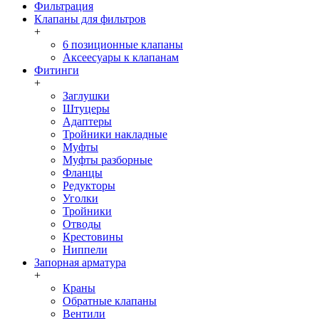
Фильтрация
Клапаны для фильтров
+
6 позиционные клапаны
Аксеесуары к клапанам
Фитинги
+
Заглушки
Штуцеры
Адаптеры
Тройники накладные
Муфты
Муфты разборные
Фланцы
Редукторы
Уголки
Тройники
Отводы
Крестовины
Ниппели
Запорная арматура
+
Краны
Обратные клапаны
Вентили