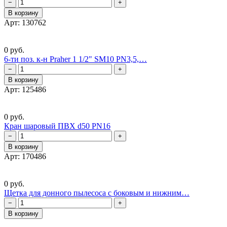
−
+
В корзину
Арт: 130762
0 руб.
6-ти поз. к-н Praher 1 1/2" SM10 PN3,5,…
−
+
В корзину
Арт: 125486
0 руб.
Кран шаровый ПВХ d50 PN16
−
+
В корзину
Арт: 170486
0 руб.
Щетка для донного пылесоса с боковым и нижним…
−
+
В корзину