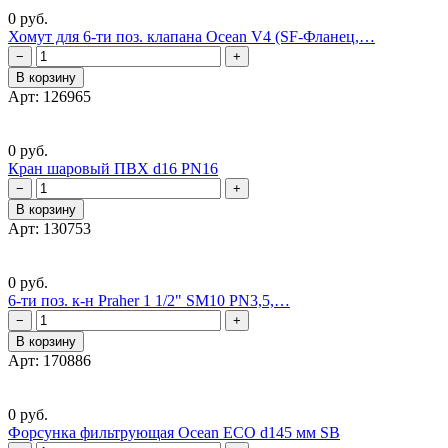
0 руб.
Хомут для 6-ти поз. клапана Ocean V4 (SF-Фланец,…
−
+
В корзину
Арт: 126965
0 руб.
Кран шаровый ПВХ d16 PN16
−
+
В корзину
Арт: 130753
0 руб.
6-ти поз. к-н Praher 1 1/2" SM10 PN3,5,…
−
+
В корзину
Арт: 170886
0 руб.
Форсунка фильтрующая Ocean ECO d145 мм SB