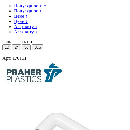
Популярности ↑
Популярности ↓
Цене ↑
Цене ↓
Алфавиту ↑
Алфавиту ↓
Показывать по:
12
24
36
Все
Арт: 170151