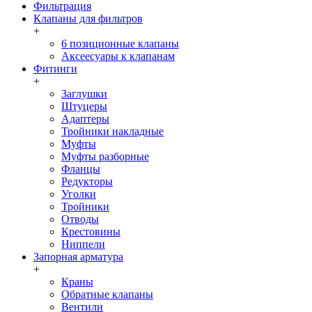
Фильтрация
Клапаны для фильтров
+
6 позиционные клапаны
Аксеесуары к клапанам
Фитинги
+
Заглушки
Штуцеры
Адаптеры
Тройники накладные
Муфты
Муфты разборные
Фланцы
Редукторы
Уголки
Тройники
Отводы
Крестовины
Ниппели
Запорная арматура
+
Краны
Обратные клапаны
Вентили