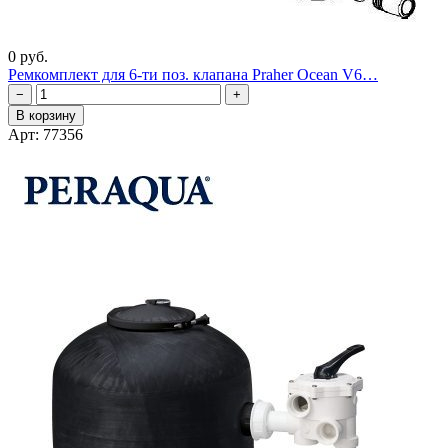
0 руб.
Ремкомплект для 6-ти поз. клапана Praher Ocean V6…
−
+
В корзину
Арт: 77356