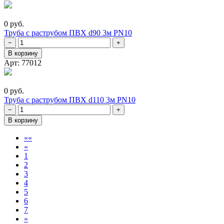
0 руб.
Труба с раструбом ПВХ d90 3м PN10
−
+
В корзину
Арт: 77012
0 руб.
Труба с раструбом ПВХ d110 3м PN10
−
+
В корзину
В
««
Назад
начало
«
1
2
3
4
5
6
7
Вперед
»